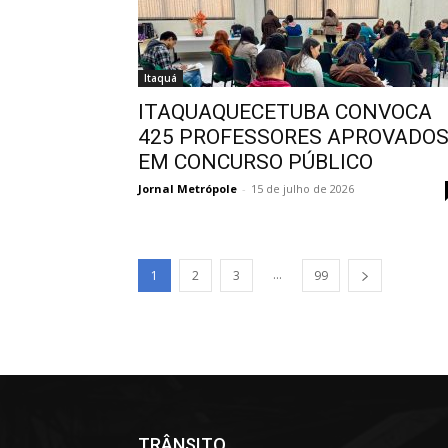
Itaquá
ITAQUAQUECETUBA CONVOCA
425 PROFESSORES APROVADO
EM CONCURSO PÚBLICO
Jornal Metrópole
-
15 de julho de 2026
...
1
2
3
99
TRÂNSITO