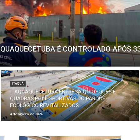
ITAQUAQUECETUBA É CONTROLADO APÓS 3
ITAQUÁ
ITAQUAQUECETUBA ENTREGA QUIOSQUES E
QUADRAS POLIESPORTIVAS DO PARQUE
ECOLÓGICO REVITALIZADOS
4 de agosto de 2026