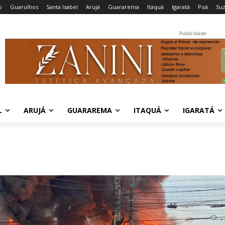
o
Guarulhos
Santa Isabel
Arujá
Guararema
Itaquá
Igaratá
Poá
Su
Publicidade
L
ARUJÁ
GUARAREMA
ITAQUÁ
IGARATÁ