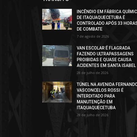
INCÊNDIO EM FÁBRICA QUÍMI
DE ITAQUAQUECETUBA É
CONTROLADO APÓS 33 HORA
DE COMBATE
7 de agosto de 2026
VAN ESCOLAR É FLAGRADA
FAZENDO ULTRAPASSAGENS
PROIBIDAS E QUASE CAUSA
ACIDENTES EM SANTA ISABEL
28 de julho de 2026
TÚNEL NA AVENIDA FERNAND
VASCONCELOS ROSSI É
INTERDITADO PARA
MANUTENÇÃO EM
ITAQUAQUECETUBA
28 de julho de 2026