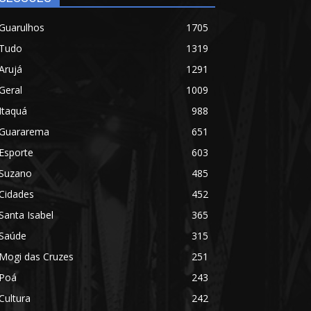
Guarulhos
1705
Tudo
1319
Arujá
1291
Geral
1009
Itaquá
988
Guararema
651
Esporte
603
Suzano
485
Cidades
452
Santa Isabel
365
Saúde
315
Mogi das Cruzes
251
Poá
243
Cultura
242