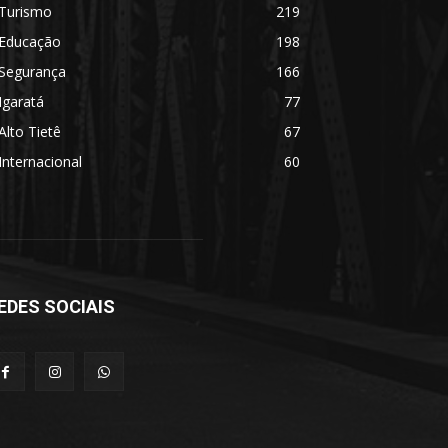
Turismo
219
Educação
198
Segurança
166
Igaratá
77
Alto Tietê
67
Internacional
60
EDES SOCIAIS