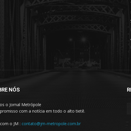
BRE NÓS
R
s o Jornal Metrópole
romisso com a notícia em todo o alto tietê.
 com o JM :
contato@jm-metropole.com.br