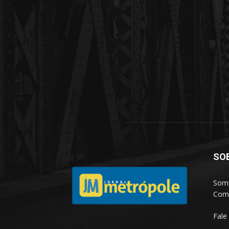
SO
Somo
Comp
Fale