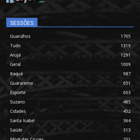
SESSÕES
Guarulhos
1705
Tudo
1319
Arujá
1291
Geral
1009
Itaquá
987
Guararema
651
Esporte
603
Suzano
485
Cidades
452
Santa Isabel
364
Saúde
313
Mogi das Cruzes
251