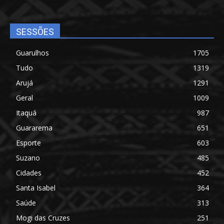
SESSÕES
Guarulhos
1705
Tudo
1319
Arujá
1291
Geral
1009
Itaquá
987
Guararema
651
Esporte
603
Suzano
485
Cidades
452
Santa Isabel
364
Saúde
313
Mogi das Cruzes
251