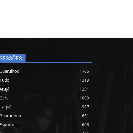
SESSÕES
Guarulhos
1705
Tudo
1319
Arujá
1291
Geral
1009
Itaquá
987
Guararema
651
Esporte
603