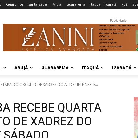
o
Guarulhos
Santa Isabel
Arujá
Guararema
Itaquá
Igaratá
Poá
Su
Publicidade
L
ARUJÁ
GUARAREMA
ITAQUÁ
IGARATÁ
APA DO CIRCUITO DE XADREZ DO ALTO TIETÊ NESTE...
A RECEBE QUARTA
TO DE XADREZ DO
E SÁBADO