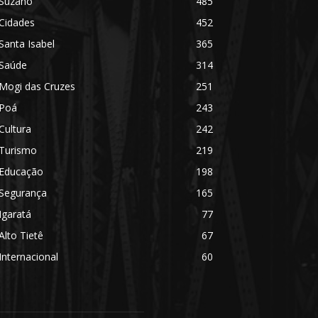
Suzano
485
Cidades
452
Santa Isabel
365
Saúde
314
Mogi das Cruzes
251
Poá
243
Cultura
242
Turismo
219
Educação
198
Segurança
165
Igaratá
77
Alto Tietê
67
Internacional
60