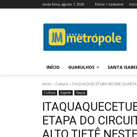
sexta-feira, agosto 7, 2026
Entrar / Cadastrar
Iníci
INÍCIO
GUARULHOS
SANTA ISABE
Início
Cultura
ITAQUAQUECETUBA RECEBE QUARTA ET
Cultura
Esporte
Itaquá
ITAQUAQUECETUB
ETAPA DO CIRCUI
ALTO TIETÊ NEST