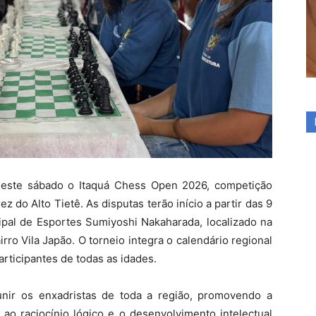
neste sábado o Itaquá Chess Open 2026,
competição
ez do Alto Tietê.
As disputas terão início a partir das 9
cipal de Esportes Sumiyoshi Nakaharada,
localizado na
rro Vila Japão.
O torneio integra o calendário regional
rticipantes de todas as idades.
nir os enxadristas de toda a região,
promovendo a
ao raciocínio lógico e o desenvolvimento intelectual