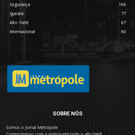
Segurança
166
Igaratá
77
Alto Tietê
67
Internacional
60
SOBRE NÓS
Somos o Jornal Metrópole
Compromisso com a notícia em todo o alto tietê.