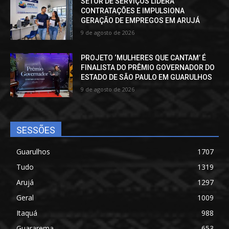
SETOR DE SERVIÇOS LIDERA
CONTRATAÇÕES E IMPULSIONA
GERAÇÃO DE EMPREGOS EM ARUJÁ
9 de agosto de 2026
PROJETO ‘MULHERES QUE CANTAM’ É
FINALISTA DO PRÊMIO GOVERNADOR DO
ESTADO DE SÃO PAULO EM GUARULHOS
9 de agosto de 2026
SESSÕES
Guarulhos
1707
Tudo
1319
Arujá
1297
Geral
1009
Itaquá
988
Guararema
653