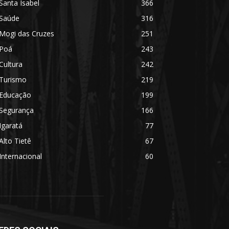
Santa Isabel
366
Saúde
316
Mogi das Cruzes
251
Poá
243
Cultura
242
Turismo
219
Educação
199
Segurança
166
Igaratá
77
Alto Tietê
67
Internacional
60