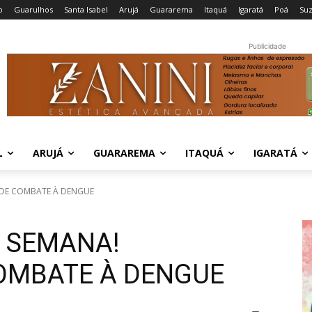
o
Guarulhos
Santa Isabel
Arujá
Guararema
Itaquá
Igaratá
Poá
Su
Publicidade
L
ARUJÁ
GUARAREMA
ITAQUÁ
IGARATÁ
 DE COMBATE À DENGUE
E SEMANA!
OMBATE À DENGUE