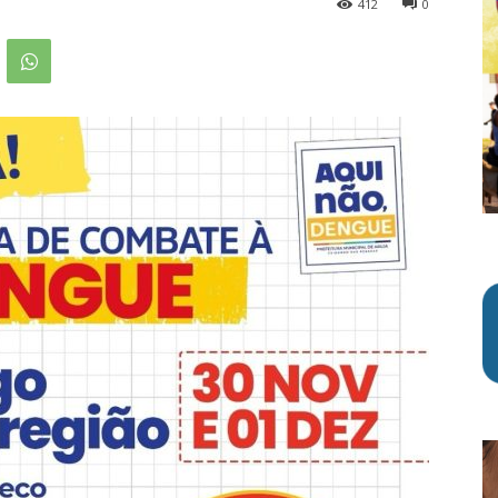
412
0