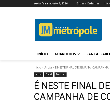
sexta-feira, agosto 7, 2026
Entrar / Cadastrar
Iníci
INÍCIO
GUARULHOS
SANTA ISABE
Início
Arujá
É NESTE FINAL DE SEMANA! CAMPANHA
Arujá
Geral
Turismo
É NESTE FINAL D
CAMPANHA DE C