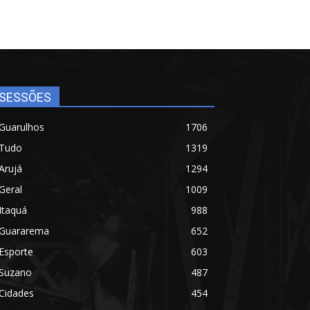
SESSÕES
Guarulhos
1706
Tudo
1319
Arujá
1294
Geral
1009
Itaquá
988
Guararema
652
Esporte
603
Suzano
487
Cidades
454