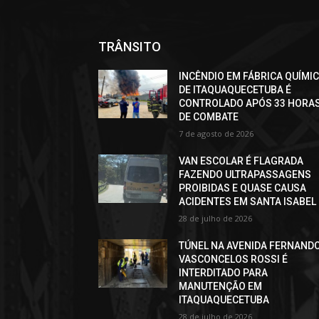
TRÂNSITO
INCÊNDIO EM FÁBRICA QUÍMI
DE ITAQUAQUECETUBA É
CONTROLADO APÓS 33 HORA
DE COMBATE
7 de agosto de 2026
VAN ESCOLAR É FLAGRADA
FAZENDO ULTRAPASSAGENS
PROIBIDAS E QUASE CAUSA
ACIDENTES EM SANTA ISABEL
28 de julho de 2026
TÚNEL NA AVENIDA FERNAND
VASCONCELOS ROSSI É
INTERDITADO PARA
MANUTENÇÃO EM
ITAQUAQUECETUBA
28 de julho de 2026