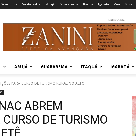
Guarulhos
Santa Isabel
Arujá
Guararema
Itaquá
Igaratá
Poá
Suzan
Publicidade
L
ARUJÁ
GUARAREMA
ITAQUÁ
IGARATÁ
IÇÕES PARA CURSO DE TURISMO RURAL NO ALTO...
mo
ENAC ABREM
A CURSO DE TURISMO
IETÊ