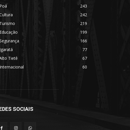
Poá
243
Cultura
242
Turismo
219
Educação
199
Segurança
166
Igaratá
77
Alto Tietê
67
Internacional
60
EDES SOCIAIS