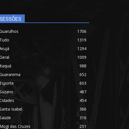
SESSÕES
Guarulhos
1706
Tudo
1319
Arujá
1294
Geral
1009
Itaquá
988
Guararema
652
Esporte
603
Suzano
487
Cidades
454
Santa Isabel
366
Saúde
316
Mogi das Cruzes
251