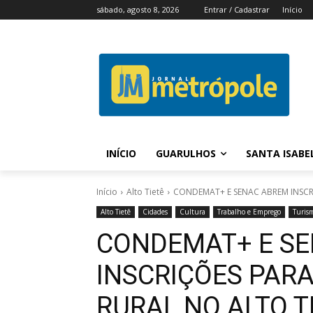
sábado, agosto 8, 2026
Entrar / Cadastrar
Início
INÍCIO
GUARULHOS
SANTA ISABE
Início
Alto Tietê
CONDEMAT+ E SENAC ABREM INSCR
Alto Tietê
Cidades
Cultura
Trabalho e Emprego
Turis
CONDEMAT+ E S
INSCRIÇÕES PAR
RURAL NO ALTO T