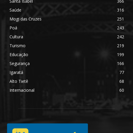
Santa Isabel
366
Saúde
316
Mogi das Cruzes
251
Poá
243
Cultura
242
Turismo
219
Educação
199
Segurança
166
Igaratá
77
Alto Tietê
68
Internacional
60