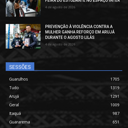
FEIRA DO ESTUDANTE NO ESPAÇO INTER
4 de agosto de 2026
PREVENÇÃO À VIOLÊNCIA CONTRA A
MULHER GANHA REFORÇO EM ARUJÁ
DURANTE O AGOSTO LILÁS
4 de agosto de 2026
SESSÕES
Guarulhos
1705
Tudo
1319
Arujá
1291
Geral
1009
Itaquá
987
Guararema
651