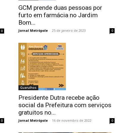
GCM prende duas pessoas por
furto em farmácia no Jardim
Bom...
Jornal Metrópole
-
25 de janeiro de 2023
0
0
Guarulhos
Presidente Dutra recebe ação
social da Prefeitura com serviços
gratuitos no...
Jornal Metrópole
-
16 de novembro de 2022
0
0