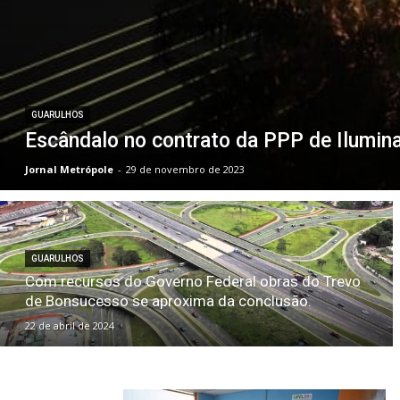
GUARULHOS
Escândalo no contrato da PPP de Ilumin
Jornal Metrópole
-
29 de novembro de 2023
GUARULHOS
Com recursos do Governo Federal obras do Trevo
de Bonsucesso se aproxima da conclusão.
22 de abril de 2024