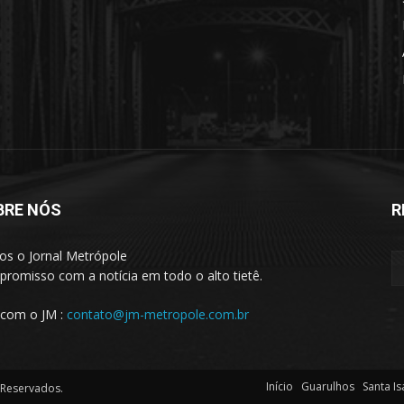
BRE NÓS
R
s o Jornal Metrópole
romisso com a notícia em todo o alto tietê.
 com o JM :
contato@jm-metropole.com.br
Início
Guarulhos
Santa Is
 Reservados.