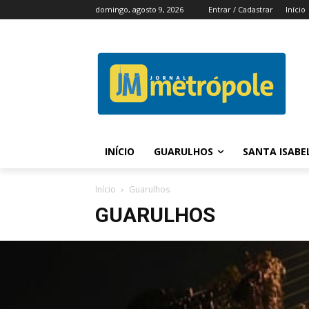
domingo, agosto 9, 2026
Entrar / Cadastrar
Início
INÍCIO
GUARULHOS
SANTA ISABE
Início
Guarulhos
GUARULHOS