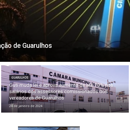
ação de Guarulhos
GUARULHOS
Guti muda lei e aprova aumento de até 70% nos
salários dos assessores comissionados dos
vereadores de Guarulhos
24 de janeiro de 2024