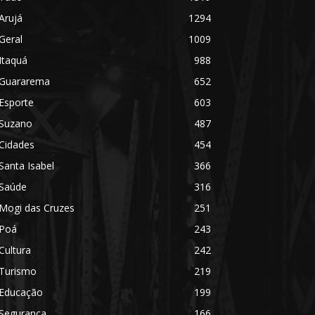
Arujá
1294
Geral
1009
Itaquá
988
Guararema
652
Esporte
603
Suzano
487
Cidades
454
Santa Isabel
366
Saúde
316
Mogi das Cruzes
251
Poá
243
Cultura
242
Turismo
219
Educação
199
Segurança
166