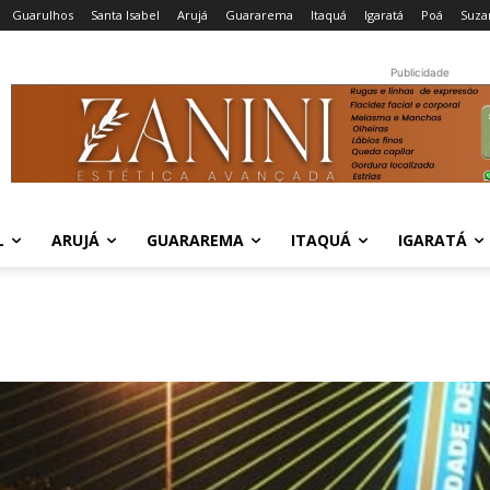
Guarulhos
Santa Isabel
Arujá
Guararema
Itaquá
Igaratá
Poá
Suza
Publicidade
L
ARUJÁ
GUARAREMA
ITAQUÁ
IGARATÁ