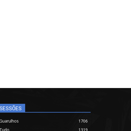
SESSÕES
Guarulhos
1706
Tudo
1319