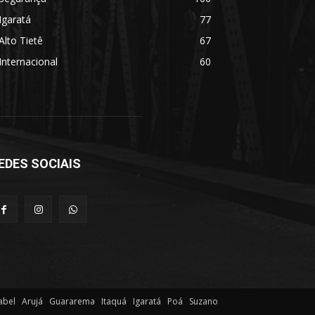
Igaratá
77
Alto Tietê
67
Internacional
60
EDES SOCIAIS
abel
Arujá
Guararema
Itaquá
Igaratá
Poá
Suzano