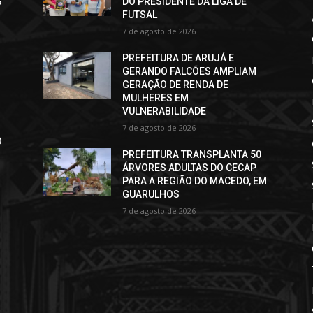
S
DO PRESIDENTE DA LIGA DE
FUTSAL
7 de agosto de 2026
PREFEITURA DE ARUJÁ E
GERANDO FALCÕES AMPLIAM
GERAÇÃO DE RENDA DE
MULHERES EM
VULNERABILIDADE
7 de agosto de 2026
O
PREFEITURA TRANSPLANTA 50
ÁRVORES ADULTAS DO CECAP
PARA A REGIÃO DO MACEDO, EM
GUARULHOS
7 de agosto de 2026