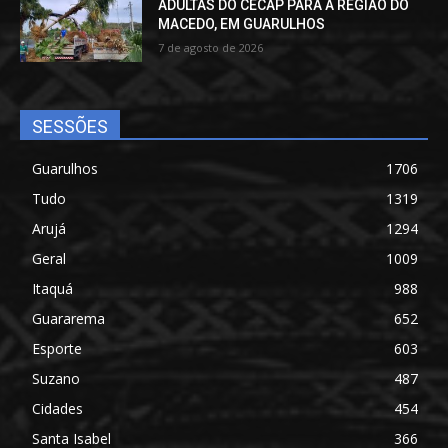
ADULTAS DO CECAP PARA A REGIÃO DO
MACEDO, EM GUARULHOS
7 de agosto de 2026
SESSÕES
Guarulhos
1706
Tudo
1319
Arujá
1294
Geral
1009
Itaquá
988
Guararema
652
Esporte
603
Suzano
487
Cidades
454
Santa Isabel
366