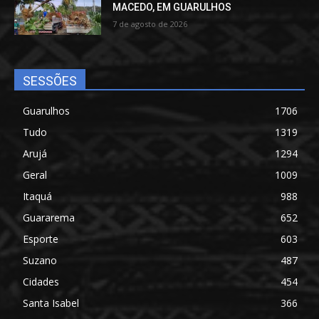
MACEDO, EM GUARULHOS
7 de agosto de 2026
SESSÕES
Guarulhos
1706
Tudo
1319
Arujá
1294
Geral
1009
Itaquá
988
Guararema
652
Esporte
603
Suzano
487
Cidades
454
Santa Isabel
366