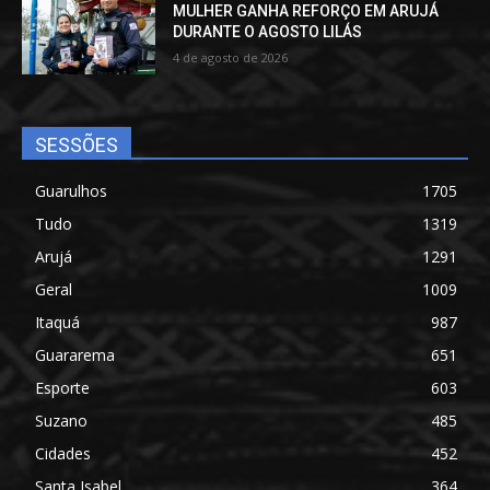
MULHER GANHA REFORÇO EM ARUJÁ
DURANTE O AGOSTO LILÁS
4 de agosto de 2026
SESSÕES
Guarulhos
1705
Tudo
1319
Arujá
1291
Geral
1009
Itaquá
987
Guararema
651
Esporte
603
Suzano
485
Cidades
452
Santa Isabel
364