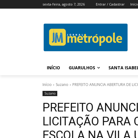
sexta-feira, agosto 7, 2026
Entrar / Cadastrar
Iníci
INÍCIO
GUARULHOS
SANTA ISABE
Início
Suzano
PREFEITO ANUNCIA ABERTURA DE LIC
Suzano
PREFEITO ANUNC
LICITAÇÃO PARA
ESCOLA NA VILA