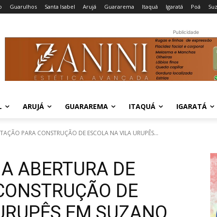
o
Guarulhos
Santa Isabel
Arujá
Guararema
Itaquá
Igaratá
Poá
Su
Publicidade
L
ARUJÁ
GUARAREMA
ITAQUÁ
IGARATÁ
ITAÇÃO PARA CONSTRUÇÃO DE ESCOLA NA VILA URUPÊS...
IA ABERTURA DE
 CONSTRUÇÃO DE
 URUPÊS EM SUZANO