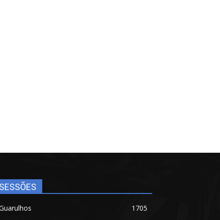
SESSÕES
Guarulhos
1705