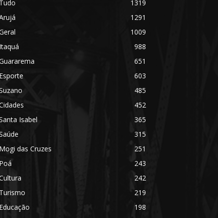
Tudo
1319
Arujá
1291
Geral
1009
Itaquá
988
Guararema
651
Esporte
603
Suzano
485
Cidades
452
Santa Isabel
365
Saúde
315
Mogi das Cruzes
251
Poá
243
Cultura
242
Turismo
219
Educação
198