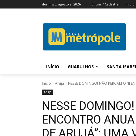
domingo, agosto 9, 2026
Entrar / Cadastrar
Início
INÍCIO
GUARULHOS
SANTA ISABE
Início
Arujá
NESSE DOMINGO! NÃO PERCAM O “II EN
Arujá
NESSE DOMINGO! 
ENCONTRO ANUAL
DE ARUJÁ”: UMA