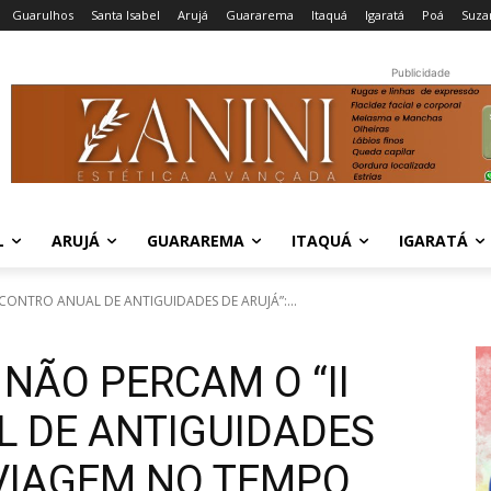
Guarulhos
Santa Isabel
Arujá
Guararema
Itaquá
Igaratá
Poá
Suza
Publicidade
L
ARUJÁ
GUARAREMA
ITAQUÁ
IGARATÁ
CONTRO ANUAL DE ANTIGUIDADES DE ARUJÁ”:...
NÃO PERCAM O “II
 DE ANTIGUIDADES
 VIAGEM NO TEMPO