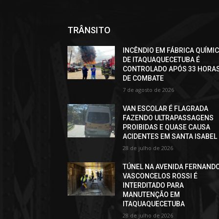
TRÂNSITO
INCÊNDIO EM FÁBRICA QUÍMI
DE ITAQUAQUECETUBA É
CONTROLADO APÓS 33 HORA
DE COMBATE
7 de agosto de 2026
VAN ESCOLAR É FLAGRADA
FAZENDO ULTRAPASSAGENS
PROIBIDAS E QUASE CAUSA
ACIDENTES EM SANTA ISABEL
28 de julho de 2026
TÚNEL NA AVENIDA FERNAND
VASCONCELOS ROSSI É
INTERDITADO PARA
MANUTENÇÃO EM
ITAQUAQUECETUBA
28 de julho de 2026