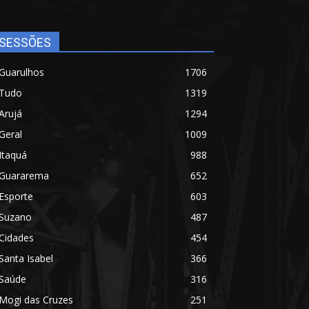
SESSÕES
Guarulhos
1706
Tudo
1319
Arujá
1294
Geral
1009
Itaquá
988
Guararema
652
Esporte
603
Suzano
487
Cidades
454
Santa Isabel
366
Saúde
316
Mogi das Cruzes
251