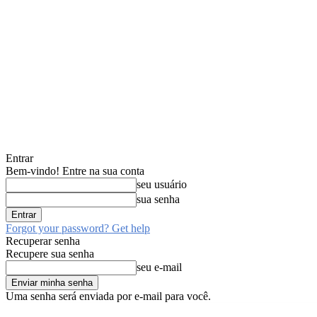
Entrar
Bem-vindo! Entre na sua conta
seu usuário
sua senha
Forgot your password? Get help
Recuperar senha
Recupere sua senha
seu e-mail
Uma senha será enviada por e-mail para você.
quinta-feira, agosto 6, 2026
Entrar / Cadastrar
Início
Guarulhos