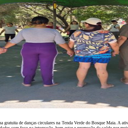
a gratuita de danças circulares na Tenda Verde do Bosque Maia. A ativi
 idades com foco na integração, bem-estar e promoção da saúde por mei