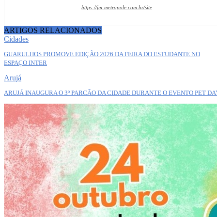
https://jm-metropole.com.br/site
ARTIGOS RELACIONADOS
Cidades
GUARULHOS PROMOVE EDIÇÃO 2026 DA FEIRA DO ESTUDANTE NO
ESPAÇO INTER
Arujá
ARUJÁ INAUGURA O 3º PARCÃO DA CIDADE DURANTE O EVENTO PET DA