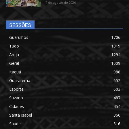
7 de agosto de 2026
SESSÕES
Guarulhos
1706
Tudo
1319
Arujá
1294
Geral
1009
Itaquá
988
Guararema
652
Esporte
603
Suzano
487
Cidades
454
Santa Isabel
366
Saúde
316