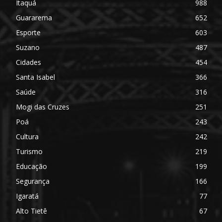
Itaquá
988
Guararema
652
Esporte
603
Suzano
487
Cidades
454
Santa Isabel
366
Saúde
316
Mogi das Cruzes
251
Poá
243
Cultura
242
Turismo
219
Educação
199
Segurança
166
Igaratá
77
Alto Tietê
67