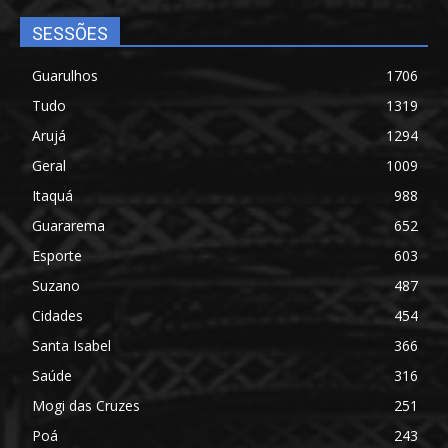
SESSÕES
Guarulhos
1706
Tudo
1319
Arujá
1294
Geral
1009
Itaquá
988
Guararema
652
Esporte
603
Suzano
487
Cidades
454
Santa Isabel
366
Saúde
316
Mogi das Cruzes
251
Poá
243