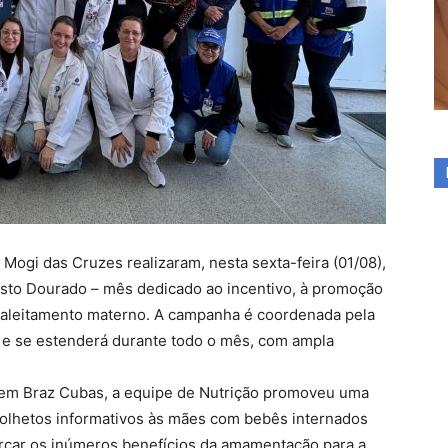
Mogi das Cruzes realizaram, nesta sexta-feira (01/08),
osto Dourado – mês dedicado ao incentivo, à promoção
o aleitamento materno. A campanha é coordenada pela
 e se estenderá durante todo o mês, com ampla
 em Braz Cubas, a equipe de Nutrição promoveu uma
folhetos informativos às mães com bebês internados
forçar os inúmeros benefícios da amamentação para a