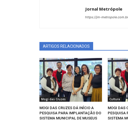
Jornal Metrópole
https://jm-metropole.com.br
ARTIGOS RELACIONADOS
Mogi das Cruzes
Cultura
MOGI DAS CRUZES DÁ INÍCIO A
MOGI DAS C
PESQUISA PARA IMPLANTAÇÃO DO
PESQUISA 
SISTEMA MUNICIPAL DE MUSEUS
SISTEMA M