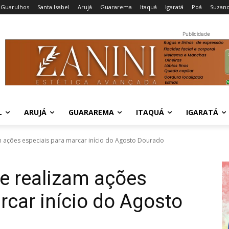
Guarulhos
Santa Isabel
Arujá
Guararema
Itaquá
Igaratá
Poá
Suzan
Publicidade
L
ARUJÁ
GUARAREMA
ITAQUÁ
IGARATÁ
 ações especiais para marcar início do Agosto Dourado
e realizam ações
rcar início do Agosto