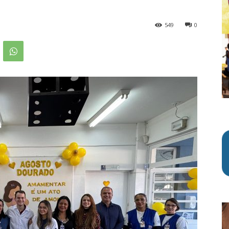
549
0