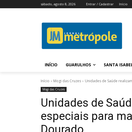
sábado, agosto 8, 2026
Entrar / Cadastrar
Início
INÍCIO
GUARULHOS
SANTA ISABE
Início
Mogi das Cruzes
Unidades de Saúde realizam
Mogi das Cruzes
Unidades de Saúd
especiais para ma
Dourado