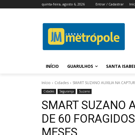
quinta-feira, agosto 6, 2026
Entrar / Cadastrar
Iní
INÍCIO
GUARULHOS
SANTA ISABE
Início
Cidades
SMART SUZANO AUXILIA NA CAPTURA 
Cidades
Segurança
Suzano
SMART SUZANO A
DE 60 FORAGIDOS
MESES