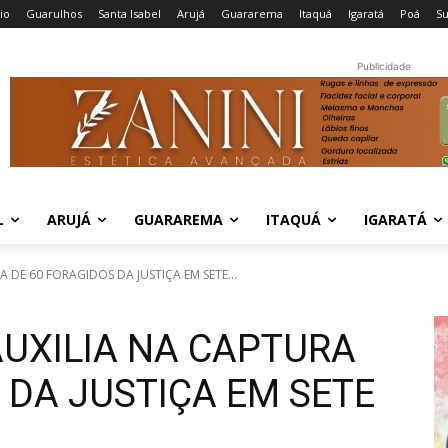
cio
Guarulhos
Santa Isabel
Arujá
Guararema
Itaquá
Igaratá
Poá
S
Publicidade
L
ARUJÁ
GUARAREMA
ITAQUÁ
IGARATÁ
DE 60 FORAGIDOS DA JUSTIÇA EM SETE...
UXILIA NA CAPTURA
 DA JUSTIÇA EM SETE