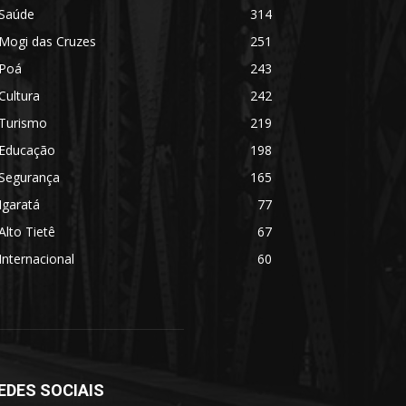
Saúde
314
Mogi das Cruzes
251
Poá
243
Cultura
242
Turismo
219
Educação
198
Segurança
165
Igaratá
77
Alto Tietê
67
Internacional
60
EDES SOCIAIS