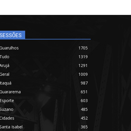
SESSÕES
Guarulhos
1705
Tudo
1319
Arujá
1291
Geral
1009
Itaquá
987
Guararema
651
Esporte
603
Suzano
485
Cidades
452
Santa Isabel
365