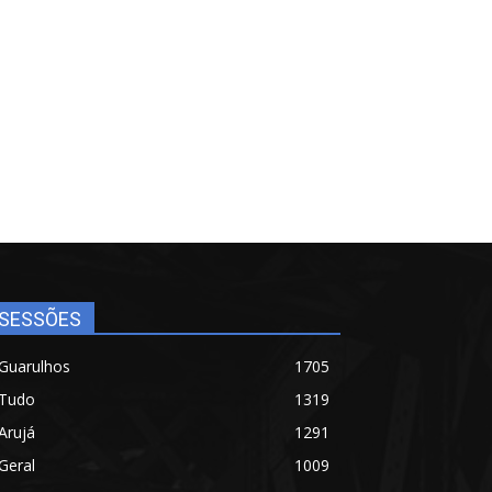
SESSÕES
Guarulhos
1705
Tudo
1319
Arujá
1291
Geral
1009