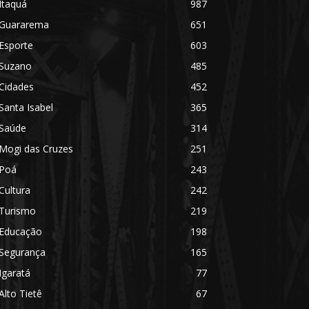
Itaquá
987
Guararema
651
Esporte
603
Suzano
485
Cidades
452
Santa Isabel
365
Saúde
314
Mogi das Cruzes
251
Poá
243
Cultura
242
Turismo
219
Educação
198
Segurança
165
Igaratá
77
Alto Tietê
67