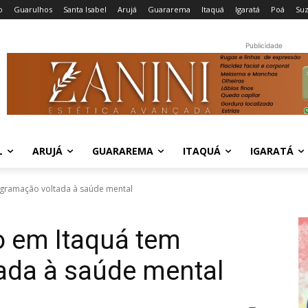
o
Guarulhos
Santa Isabel
Arujá
Guararema
Itaquá
Igaratá
Poá
Su
Publicidade
L
ARUJÁ
GUARAREMA
ITAQUÁ
IGARATÁ
gramação voltada à saúde mental
 em Itaquá tem
ada à saúde mental