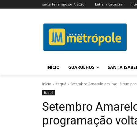
sexta-feira, agosto 7, 2026
Entrar / Cadastrar
Iníci
INÍCIO
GUARULHOS
SANTA ISABE
Início
Itaquá
Setembro Amarelo em Itaquá tem pro
Itaquá
Setembro Amarelo
programação volt