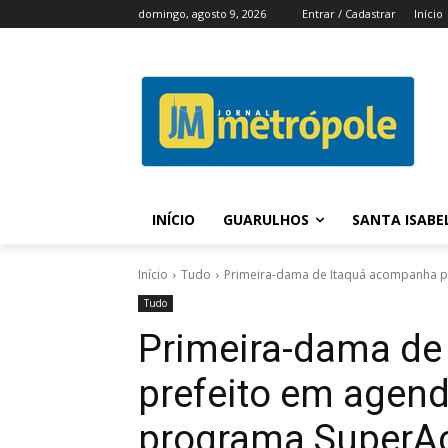
domingo, agosto 9, 2026
Entrar / Cadastrar
Início
INÍCIO
GUARULHOS
SANTA ISABE
Início
Tudo
Primeira-dama de Itaquá acompanha p
Tudo
Primeira-dama de
prefeito em agen
programa SuperA