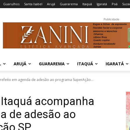
Guarulhos
Santa Isabel
Arujá
Guararema
Itaquá
Igaratá
Poá
Suza
Publicidade
L
ARUJÁ
GUARAREMA
ITAQUÁ
IGARATÁ
refeito em agenda de adesão ao programa SuperAção...
 Itaquá acompanha
da de adesão ao
ção SP