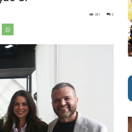
381
0