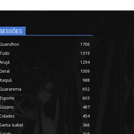
SESSÕES
Guarulhos
1706
Tudo
1319
Arujá
1294
Geral
1009
Itaquá
988
Guararema
652
Esporte
603
Suzano
487
Cidades
454
Santa Isabel
366
Saúde
316