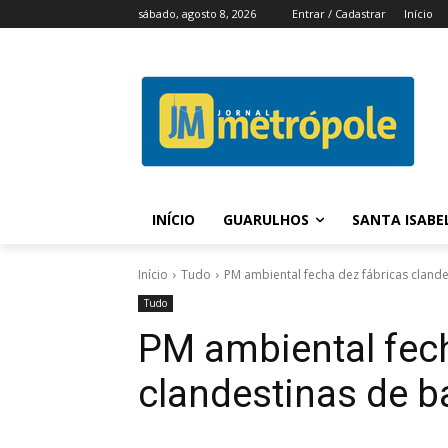
sábado, agosto 8, 2026
Entrar / Cadastrar
Início
INÍCIO
GUARULHOS
SANTA ISABE
Início
Tudo
PM ambiental fecha dez fábricas cland
Tudo
PM ambiental fech
clandestinas de b