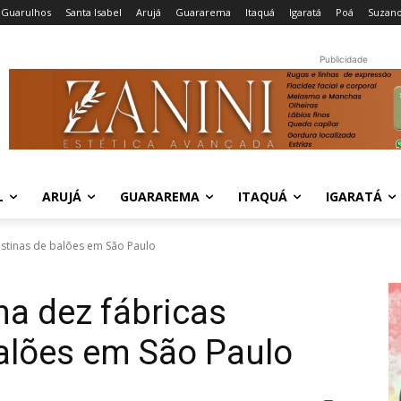
Guarulhos
Santa Isabel
Arujá
Guararema
Itaquá
Igaratá
Poá
Suzan
Publicidade
L
ARUJÁ
GUARAREMA
ITAQUÁ
IGARATÁ
estinas de balões em São Paulo
a dez fábricas
alões em São Paulo