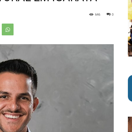
646
0