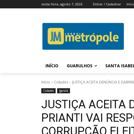
sexta-feira, agosto 7, 2026
Entrar / Cadastrar
Iníci
INÍCIO
GUARULHOS
SANTA ISABE
Início
Cidades
JUSTIÇA ACEITA DENÚNCIA E GABRIE
Cidades
Igaratá
JUSTIÇA ACEITA 
PRIANTI VAI RES
CORRUPÇÃO ELEI