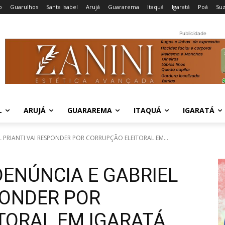
o
Guarulhos
Santa Isabel
Arujá
Guararema
Itaquá
Igaratá
Poá
Su
Publicidade
L
ARUJÁ
GUARAREMA
ITAQUÁ
IGARATÁ
L PRIANTI VAI RESPONDER POR CORRUPÇÃO ELEITORAL EM...
DENÚNCIA E GABRIEL
PONDER POR
TORAL EM IGARATÁ