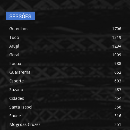
SESSÕES
Guarulhos
1706
Tudo
1319
Arujá
1294
Geral
1009
Itaquá
988
Guararema
652
Esporte
603
Suzano
487
Cidades
454
Santa Isabel
366
Saúde
316
Mogi das Cruzes
251