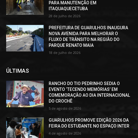
PARA MANUTENÇÃO EM
ITAQUAQUECETUBA
28 de julho de 2026
PREFEITURA DE GUARULHOS INAUGURA
NOVA AVENIDA PARA MELHORAR O
FLUXO DE TRÂNSITO NA REGIÃO DO
PARQUE RENATO MAIA
18 de julho de 2026
ÚLTIMAS
RANCHO DO TIO PEDRINHO SEDIA O
EVENTO ‘TECENDO MEMÓRIAS’ EM
COMEMORAÇÃO AO DIA INTERNACIONAL
DO CROCHÊ
5 de agosto de 2026
GUARULHOS PROMOVE EDIÇÃO 2026 DA
FEIRA DO ESTUDANTE NO ESPAÇO INTER
4 de agosto de 2026