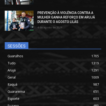
PREVENÇÃO À VIOLÊNCIA CONTRA A
MULHER GANHA REFORÇO EM ARUJÁ
DURANTE O AGOSTO LILÁS
4 de agosto de 2026
SESSÕES
Guarulhos
1705
Tudo
1319
Arujá
1291
Geral
1009
Itaquá
987
Guararema
651
Esporte
603
Suzano
485