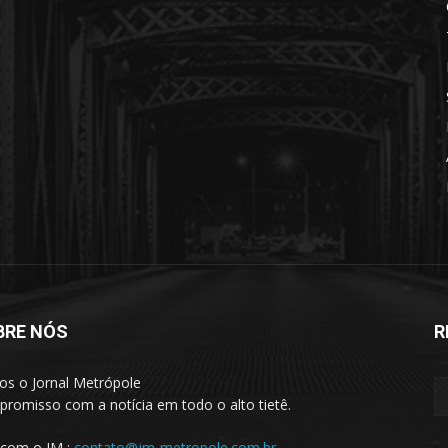
BRE NÓS
R
s o Jornal Metrópole
romisso com a notícia em todo o alto tietê.
 com o JM :
contato@jm-metropole.com.br