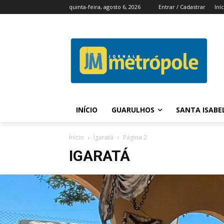
quinta-feira, agosto 6, 2026
Entrar / Cadastrar
Iní
INÍCIO
GUARULHOS
SANTA ISABE
Início
Igaratá
Página 2
IGARATÁ