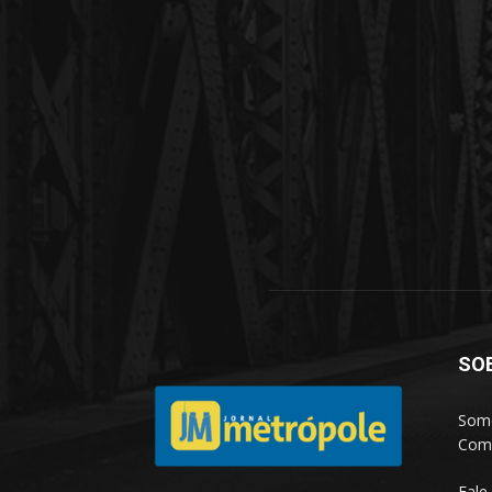
SO
Somo
Comp
Fale