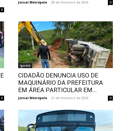
Jornal Metrópole
-
28 de fevereiro de 2026
0
0
Igaratá
RE
CIDADÃO DENUNCIA USO DE
MAQUINÁRIO DA PREFEITURA
EM ÁREA PARTICULAR EM...
Jornal Metrópole
-
21 de fevereiro de 2026
0
0