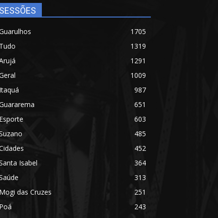
SESSÕES
Guarulhos
1705
Tudo
1319
Arujá
1291
Geral
1009
Itaquá
987
Guararema
651
Esporte
603
Suzano
485
Cidades
452
Santa Isabel
364
Saúde
313
Mogi das Cruzes
251
Poá
243