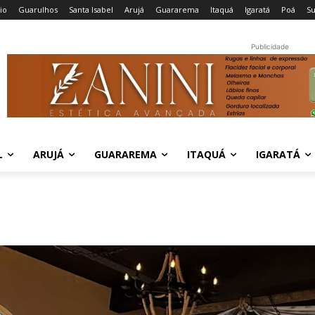
cio
Guarulhos
Santa Isabel
Arujá
Guararema
Itaquá
Igaratá
Poá
S
Publicidade
L
ARUJÁ
GUARAREMA
ITAQUÁ
IGARATÁ