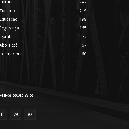
Cultura
242
Turismo
219
Educação
198
Segurança
165
Igaratá
77
Alto Tietê
67
Internacional
60
EDES SOCIAIS