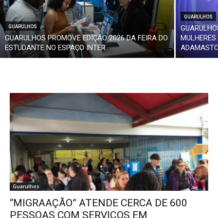
GUARULHOS
GUARULHOS
GUARULHOS
GUARULHOS PROMOVE EDIÇÃO 2026 DA FEIRA DO
MULHERES
ESTUDANTE NO ESPAÇO INTER
ADAMAST
Guarulhos
“MIGRAAÇÃO” ATENDE CERCA DE 600
PESSOAS COM SERVIÇOS EM