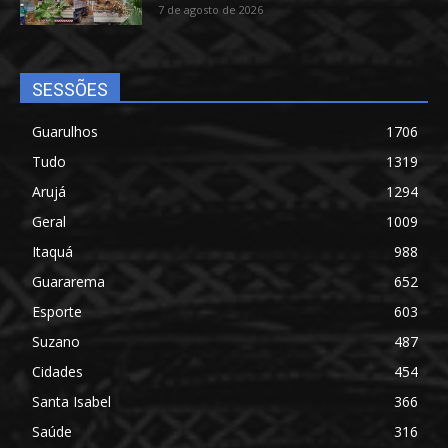
7 de agosto de 2026
SESSÕES
Guarulhos
1706
Tudo
1319
Arujá
1294
Geral
1009
Itaquá
988
Guararema
652
Esporte
603
Suzano
487
Cidades
454
Santa Isabel
366
Saúde
316