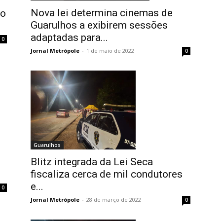
Nova lei determina cinemas de
do
Guarulhos a exibirem sessões
adaptadas para...
0
Jornal Metrópole
-
1 de maio de 2022
0
Guarulhos
Blitz integrada da Lei Seca
fiscaliza cerca de mil condutores
e...
0
Jornal Metrópole
-
28 de março de 2022
0