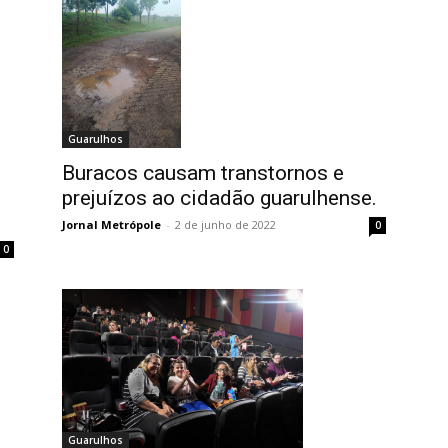
Guarulhos
Buracos causam transtornos e
o
prejuízos ao cidadão guarulhense.
Jornal Metrópole
-
2 de junho de 2022
0
0
Guarulhos