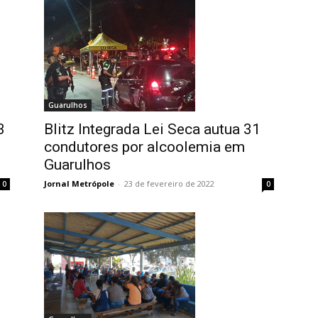
Guarulhos
Blitz Integrada Lei Seca autua 31
3
condutores por alcoolemia em
Guarulhos
Jornal Metrópole
-
23 de fevereiro de 2022
0
0