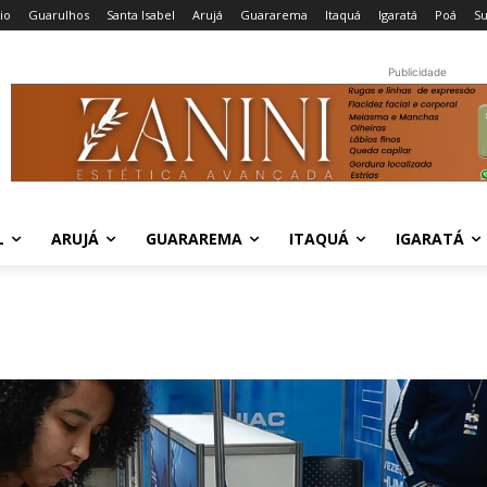
cio
Guarulhos
Santa Isabel
Arujá
Guararema
Itaquá
Igaratá
Poá
S
Publicidade
L
ARUJÁ
GUARAREMA
ITAQUÁ
IGARATÁ