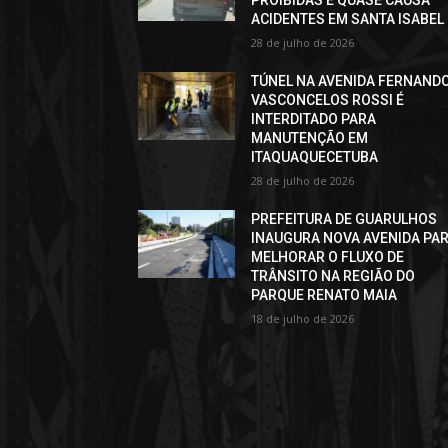
PROIBIDAS E QUASE CAUSA
ACIDENTES EM SANTA ISABEL
28 de julho de 2026
TÚNEL NA AVENIDA FERNAND
VASCONCELOS ROSSI É
INTERDITADO PARA
MANUTENÇÃO EM
ITAQUAQUECETUBA
28 de julho de 2026
PREFEITURA DE GUARULHOS
INAUGURA NOVA AVENIDA PA
MELHORAR O FLUXO DE
TRÂNSITO NA REGIÃO DO
PARQUE RENATO MAIA
18 de julho de 2026