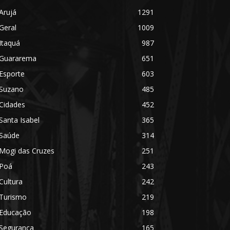
Arujá
1291
Geral
1009
Itaquá
987
Guararema
651
Esporte
603
Suzano
485
Cidades
452
Santa Isabel
365
Saúde
314
Mogi das Cruzes
251
Poá
243
Cultura
242
Turismo
219
Educação
198
Segurança
165