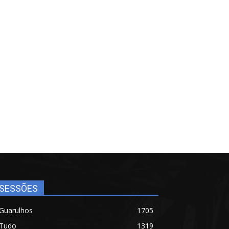
SESSÕES
Guarulhos
1705
Tudo
1319