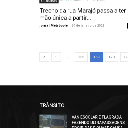
Guarulhos
Trecho da rua Marajó passa a ter
mão única a partir...
Jornal Metrópole
-
24 de janeiro de 2022
...
1
168
169
170
17
TRÂNSITO
VAN ESCOLAR É FLAGRADA
FAZENDO ULTRAPASSAGENS