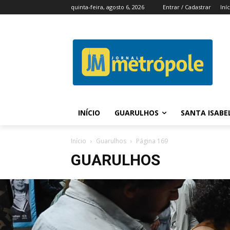
quinta-feira, agosto 6, 2026
Entrar / Cadastrar
Iní
INÍCIO
GUARULHOS
SANTA ISABE
Início
Guarulhos
Página 169
GUARULHOS