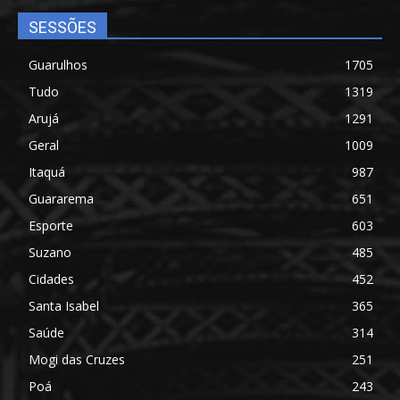
SESSÕES
Guarulhos
1705
Tudo
1319
Arujá
1291
Geral
1009
Itaquá
987
Guararema
651
Esporte
603
Suzano
485
Cidades
452
Santa Isabel
365
Saúde
314
Mogi das Cruzes
251
Poá
243