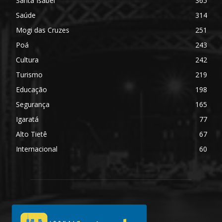
Santa Isabel
365
Saúde
314
Mogi das Cruzes
251
Poá
243
Cultura
242
Turismo
219
Educação
198
Segurança
165
Igaratá
77
Alto Tietê
67
Internacional
60