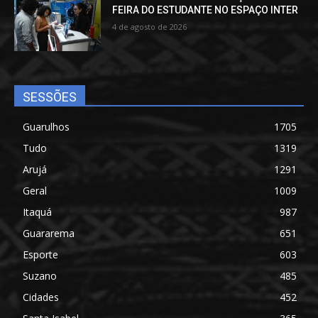
FEIRA DO ESTUDANTE NO ESPAÇO INTER
4 de agosto de 2026
SESSÕES
Guarulhos
1705
Tudo
1319
Arujá
1291
Geral
1009
Itaquá
987
Guararema
651
Esporte
603
Suzano
485
Cidades
452