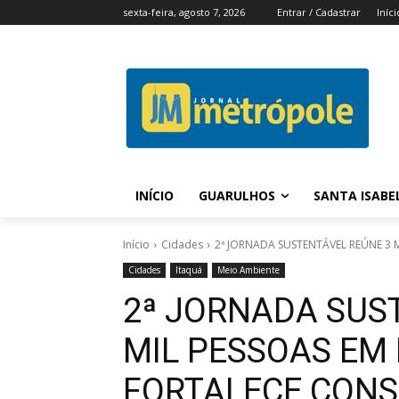
sexta-feira, agosto 7, 2026
Entrar / Cadastrar
Iníci
INÍCIO
GUARULHOS
SANTA ISABE
Início
Cidades
2ª JORNADA SUSTENTÁVEL REÚNE 3 
Cidades
Itaquá
Meio Ambiente
2ª JORNADA SUS
MIL PESSOAS EM
FORTALECE CONS