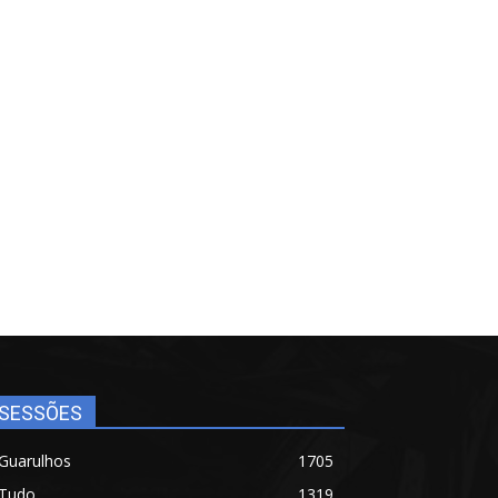
SESSÕES
Guarulhos
1705
Tudo
1319