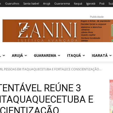
o
Guarulhos
Santa Isabel
Arujá
Guararema
Itaquá
Igaratá
Poá
Su
Publicidade
L
ARUJÁ
GUARAREMA
ITAQUÁ
IGARATÁ
MIL PESSOAS EM ITAQUAQUECETUBA E FORTALECE CONSCIENTIZAÇÃO...
TENTÁVEL REÚNE 3
 ITAQUAQUECETUBA E
CIENTIZAÇÃO