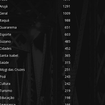
Arujá
1291
Geral
1009
Itaquá
988
Guararema
651
Esporte
603
Suzano
485
Cidades
452
Santa Isabel
365
Saúde
315
Mogi das Cruzes
251
Poá
243
Cultura
242
Turismo
219
Educação
198
Segurança
166