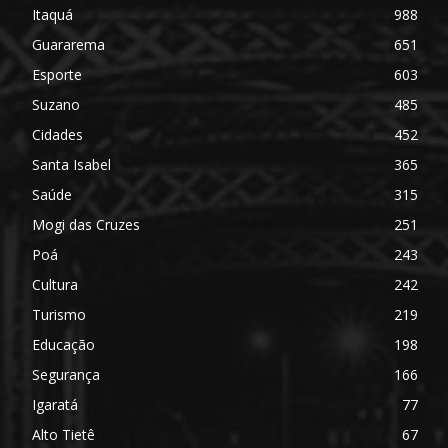
Itaquá
988
Guararema
651
Esporte
603
Suzano
485
Cidades
452
Santa Isabel
365
Saúde
315
Mogi das Cruzes
251
Poá
243
Cultura
242
Turismo
219
Educação
198
Segurança
166
Igaratá
77
Alto Tietê
67