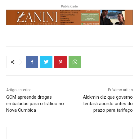
Publicidade
Artigo anterior
Próximo artigo
GCM apreende drogas
Alckmin diz que governo
embaladas para o tráfico no
tentará acordo antes do
Nova Cumbica
prazo para tarifaço