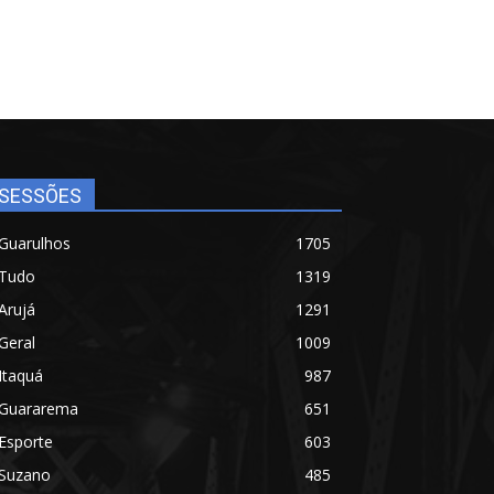
SESSÕES
Guarulhos
1705
Tudo
1319
Arujá
1291
Geral
1009
Itaquá
987
Guararema
651
Esporte
603
Suzano
485