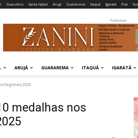
o
Guarulhos
Santa Isabel
Arujá
Guararema
Itaquá
Igaratá
Poá
Su
Publicidade
L
ARUJÁ
GUARAREMA
ITAQUÁ
IGARATÁ
os Regionais 2025
 10 medalhas nos
2025