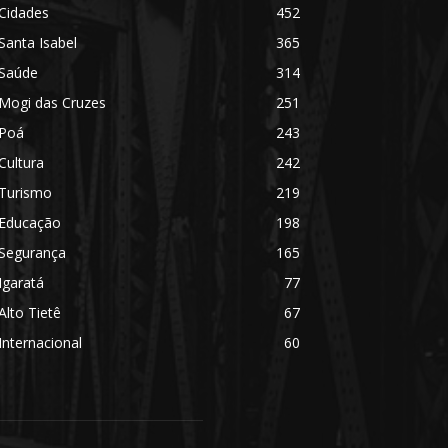
Cidades
452
Santa Isabel
365
Saúde
314
Mogi das Cruzes
251
Poá
243
Cultura
242
Turismo
219
Educação
198
Segurança
165
Igaratá
77
Alto Tietê
67
Internacional
60