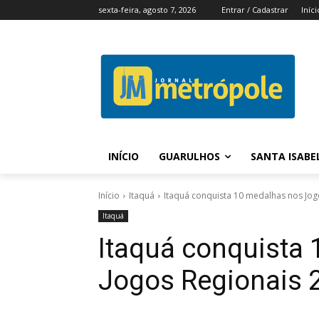
sexta-feira, agosto 7, 2026
Entrar / Cadastrar
Iníci
INÍCIO
GUARULHOS
SANTA ISABE
Início
Itaquá
Itaquá conquista 10 medalhas nos Jog
Itaquá
Itaquá conquista
Jogos Regionais 