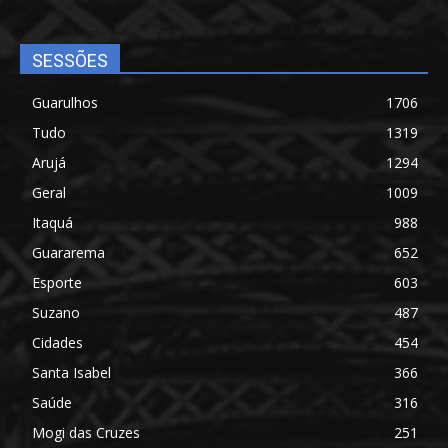
SESSÕES
Guarulhos
1706
Tudo
1319
Arujá
1294
Geral
1009
Itaquá
988
Guararema
652
Esporte
603
Suzano
487
Cidades
454
Santa Isabel
366
Saúde
316
Mogi das Cruzes
251