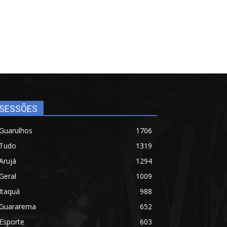
SESSÕES
Guarulhos
1706
Tudo
1319
Arujá
1294
Geral
1009
Itaquá
988
Guararema
652
Esporte
603