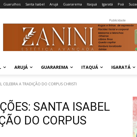
Guarulhos
Santa Isabel
Arujá
Guararema
Itaquá
Igaratá
Poá
Suza
Publicidade
L
ARUJÁ
GUARAREMA
ITAQUÁ
IGARATÁ
EL CELEBRA A TRADIÇÃO DO CORPUS CHRISTI
ÇÕES: SANTA ISABEL
IÇÃO DO CORPUS