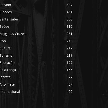
Suzano
487
Cidades
454
Santa Isabel
366
Saúde
316
Mogi das Cruzes
251
Poá
243
Cultura
242
Turismo
219
Educação
199
Segurança
166
Igaratá
77
Alto Tietê
67
Internacional
60