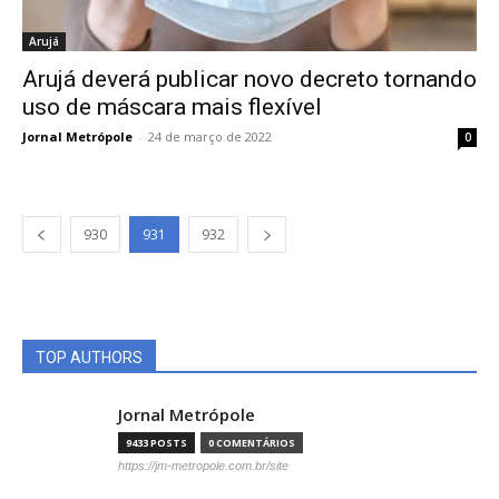
Arujá
Arujá deverá publicar novo decreto tornando
uso de máscara mais flexível
Jornal Metrópole
-
24 de março de 2022
0
930
931
932
TOP AUTHORS
Jornal Metrópole
9433 POSTS
0 COMENTÁRIOS
https://jm-metropole.com.br/site