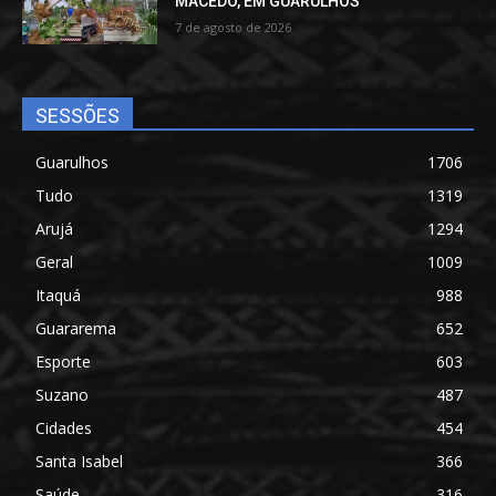
MACEDO, EM GUARULHOS
7 de agosto de 2026
SESSÕES
Guarulhos
1706
Tudo
1319
Arujá
1294
Geral
1009
Itaquá
988
Guararema
652
Esporte
603
Suzano
487
Cidades
454
Santa Isabel
366
Saúde
316