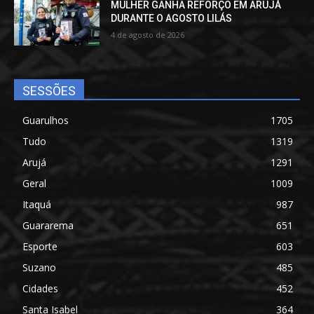
MULHER GANHA REFORÇO EM ARUJÁ
DURANTE O AGOSTO LILÁS
4 de agosto de 2026
SESSÕES
Guarulhos
1705
Tudo
1319
Arujá
1291
Geral
1009
Itaquá
987
Guararema
651
Esporte
603
Suzano
485
Cidades
452
Santa Isabel
364