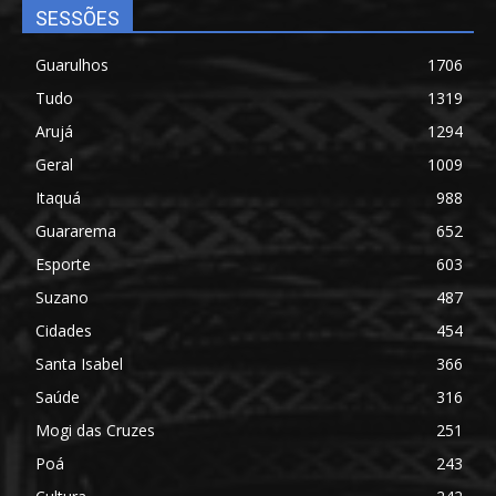
SESSÕES
Guarulhos
1706
Tudo
1319
Arujá
1294
Geral
1009
Itaquá
988
Guararema
652
Esporte
603
Suzano
487
Cidades
454
Santa Isabel
366
Saúde
316
Mogi das Cruzes
251
Poá
243