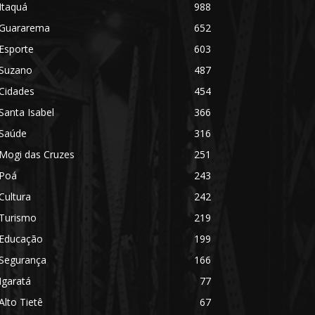
Itaquá
988
Guararema
652
Esporte
603
Suzano
487
Cidades
454
Santa Isabel
366
Saúde
316
Mogi das Cruzes
251
Poá
243
Cultura
242
Turismo
219
Educação
199
Segurança
166
Igaratá
77
Alto Tietê
67