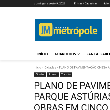
domingo, agosto 9, 2026
Entrar / Cadastrar
Início
INÍCIO
GUARULHOS
SANTA ISABE
Início
Cidades
PLANO DE PAVIMENTAÇÃO CHEGA AO
Cidades
Suzano
Trânsito
PLANO DE PAVIM
PARQUE ASTÚRIA
OBRAS EM CINCO