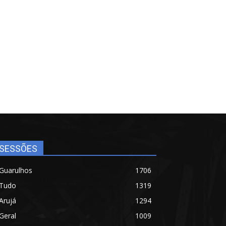
SESSÕES
Guarulhos
1706
Tudo
1319
Arujá
1294
Geral
1009