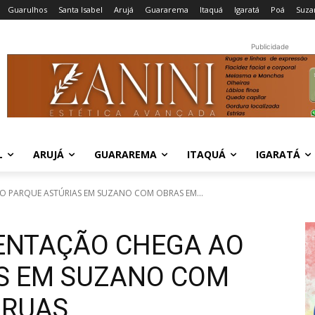
Guarulhos
Santa Isabel
Arujá
Guararema
Itaquá
Igaratá
Poá
Suza
Publicidade
L
ARUJÁ
GUARAREMA
ITAQUÁ
IGARATÁ
 PARQUE ASTÚRIAS EM SUZANO COM OBRAS EM...
ENTAÇÃO CHEGA AO
S EM SUZANO COM
 RUAS