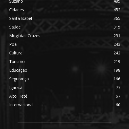
Suzano
485
Cidades
452
Santa Isabel
365
Saúde
315
Mogi das Cruzes
251
Poá
243
Cultura
242
Turismo
219
Educação
198
Segurança
166
Igaratá
77
Alto Tietê
67
Internacional
60