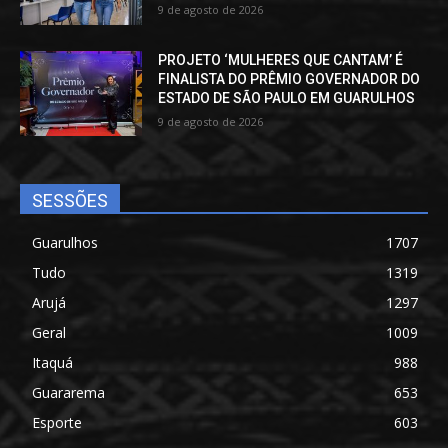
9 de agosto de 2026
PROJETO ‘MULHERES QUE CANTAM’ É
FINALISTA DO PRÊMIO GOVERNADOR DO
ESTADO DE SÃO PAULO EM GUARULHOS
9 de agosto de 2026
SESSÕES
Guarulhos
1707
Tudo
1319
Arujá
1297
Geral
1009
Itaquá
988
Guararema
653
Esporte
603