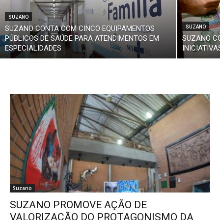
SUZANO
SUZANO CONTA COM CINCO EQUIPAMENTOS
SUZANO
PÚBLICOS DE SAÚDE PARA ATENDIMENTOS EM
SUZANO CO
ESPECIALIDADES
INICIATIV
Suzano
SUZANO PROMOVE AÇÃO DE
VALORIZAÇÃO DO PROTAGONISMO DA