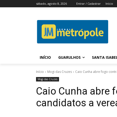
sábado, agosto 8, 2026
Entrar / Cadastrar
Início
INÍCIO
GUARULHOS
SANTA ISABE
Início
Mogi das Cruzes
Caio Cunha abre fogo contr
Mogi das Cruzes
Caio Cunha abre f
candidatos a ver