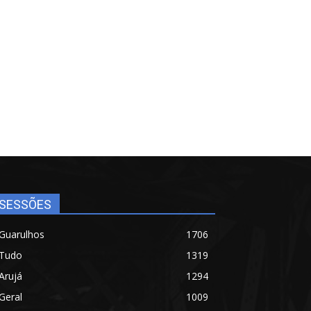
SESSÕES
Guarulhos
1706
Tudo
1319
Arujá
1294
Geral
1009