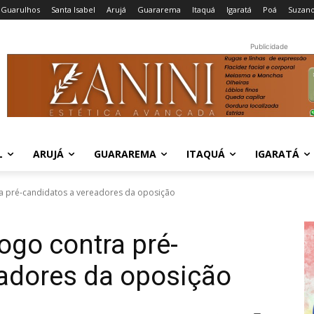
Guarulhos
Santa Isabel
Arujá
Guararema
Itaquá
Igaratá
Poá
Suzan
Publicidade
L
ARUJÁ
GUARAREMA
ITAQUÁ
IGARATÁ
a pré-candidatos a vereadores da oposição
ogo contra pré-
eadores da oposição