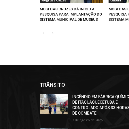
Mogi das Cruzes
Cultura
MOGI DAS CRUZES DÁ INÍCIO A
MOGI DAS C
PESQUISA PARA IMPLANTAÇÃO DO
PESQUISA 
SISTEMA MUNICIPAL DE MUSEUS
SISTEMA M
TRÂNSITO
INCÊNDIO EM FÁBRICA QUÍMI
DE ITAQUAQUECETUBA É
CONTROLADO APÓS 33 HORA
DE COMBATE
7 de agosto de 2026