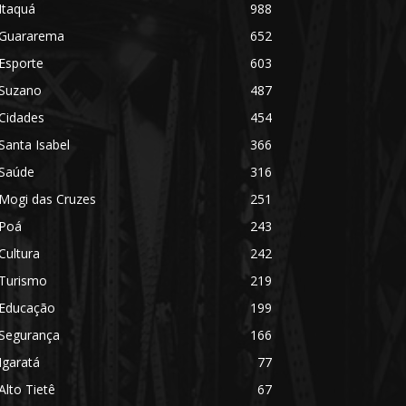
Itaquá
988
Guararema
652
Esporte
603
Suzano
487
Cidades
454
Santa Isabel
366
Saúde
316
Mogi das Cruzes
251
Poá
243
Cultura
242
Turismo
219
Educação
199
Segurança
166
Igaratá
77
Alto Tietê
67