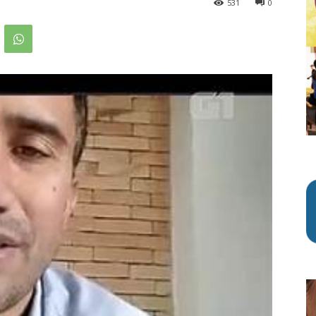
531
0