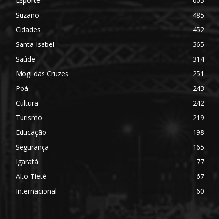
Esporte
603
Suzano
485
Cidades
452
Santa Isabel
365
Saúde
314
Mogi das Cruzes
251
Poá
243
Cultura
242
Turismo
219
Educação
198
Segurança
165
Igaratá
77
Alto Tietê
67
Internacional
60