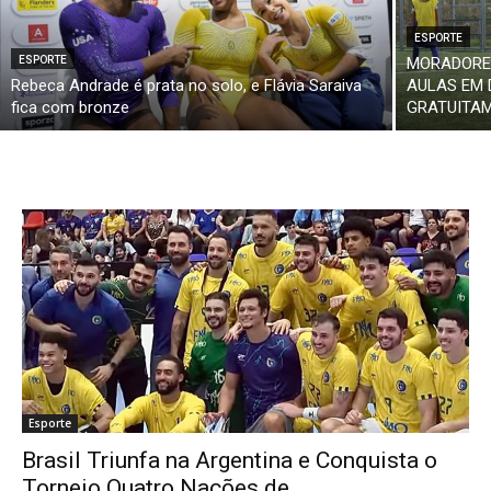
ESPORTE
ESPORTE
MORADORES
Rebeca Andrade é prata no solo, e Flávia Saraiva
AULAS EM 
fica com bronze
GRATUITA
Esporte
Brasil Triunfa na Argentina e Conquista o
Torneio Quatro Nações de...