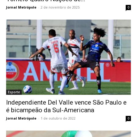
Jornal Metrópole
-
2 de novembro de 2025
0
Esporte
Independiente Del Valle vence São Paulo e
é bicampeão da Sul-Americana
Jornal Metrópole
-
1 de outubro de 2022
0